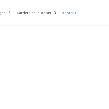
gen
Karriere bei auretax
Kontakt