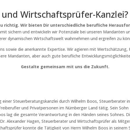
- und Wirtschaftsprüfer-Kanzlei?
Du richtig. Wir bieten Dir unterschiedliche berufliche Herausf
Damit sichern und entwickeln wir Potenziale bei unseren Mandanten u
erer dynamischen Wirtschaftswelt wahrnehmen und ergreifen zu kön
lns sowie die anerkannte Expertise. Wir agieren mit Wertschätzung,
ere Mandanten, aber auch gute berufliche Entwicklungsmöglichkeite
Gestalte gemeinsam mit uns die Zukunft.
 einer Steuerberatungskanzlei durch Wilhelm Boos, Steuerberater in 
eiberufler und Privatpersonen im Nürnberger Land tätig. Sein Sohn M
os lag die gesamte Verantwortung in den Händen seines Sohnes. Die 
r. Alexander Hagen, Steuerberater und Wirtschaftsprüfer als Mitge
aftsprüfer konnte die Tätigkeit von Herrn Wilhelm Boos in seinem 